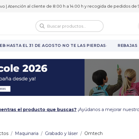
ivo | Atención al cliente de 8:00 h a 14:00 h y recogida de pedidos de 9
logo
Vuelta al cole
·
·
·
B
HASTA EL 31 DE AGOSTO
NO TE LAS PIERDAS
REBAJAS E
entras el producto que buscas?
¡Ayúdanos a mejorar nuestro
ctos
Maquinaria
Grabado y láser
Omtech