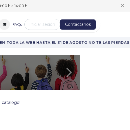
✕
:00 h a 14:00 h
Iniciar sesión
Contáctanos
FAQs
·
·
·
N TODA LA WEB
HASTA EL 31 DE AGOSTO
NO TE LAS PIERDAS
Siguiente
 catálogo!