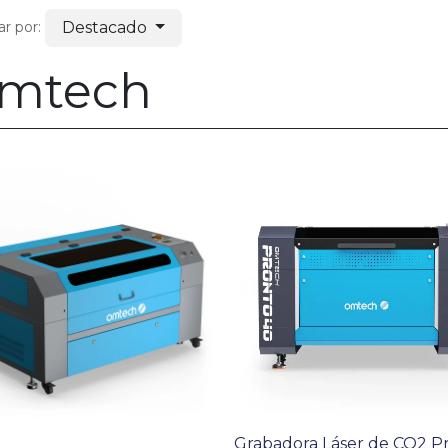
Destacado
r por:
mtech
Grabadora Láser de CO2 P