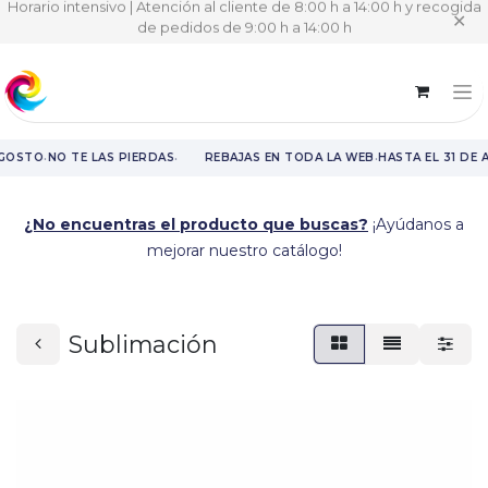
Horario intensivo | Atención al cliente de 8:00 h a 14:00 h y recogida
✕
de pedidos de 9:00 h a 14:00 h
·
·
·
AGOSTO
NO TE LAS PIERDAS
REBAJAS EN TODA LA WEB
HASTA EL 31 DE 
Rebajas en toda la web hasta el 31 de agosto.
¿No encuentras el producto que buscas?
¡Ayúdanos a
mejorar nuestro catálogo!
Sublimación