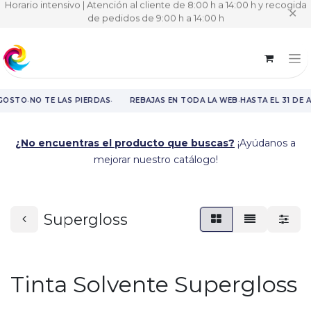
Horario intensivo | Atención al cliente de 8:00 h a 14:00 h y recogida
✕
de pedidos de 9:00 h a 14:00 h
·
·
·
GOSTO
NO TE LAS PIERDAS
REBAJAS EN TODA LA WEB
HASTA EL 31 DE 
Rebajas en toda la web hasta el 31 de agosto.
¿No encuentras el producto que buscas?
¡Ayúdanos a
mejorar nuestro catálogo!
Supergloss
Tinta Solvente Supergloss