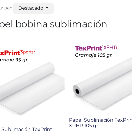
Destacado
r por:
pel bobina sublimación
Papel Sublimación TexPri
XPHR 105 gr
 Sublimación TexPrint