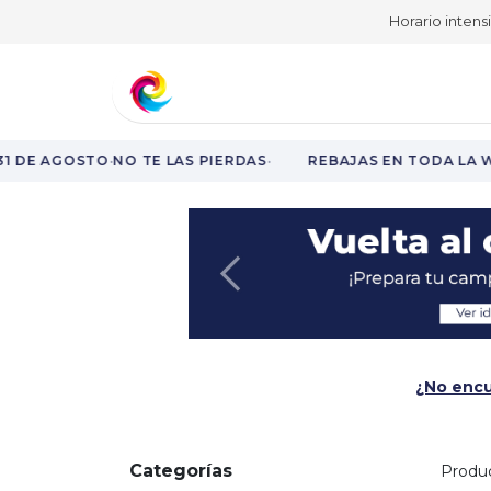
Horario intens
Aprende y fórmate
Nuestro catá
·
·
1 DE AGOSTO
NO TE LAS PIERDAS
REBAJAS EN TODA LA W
Rebajas en toda la web hasta el 31 de agosto.
Anterior
¿No encu
Categorías
Produ