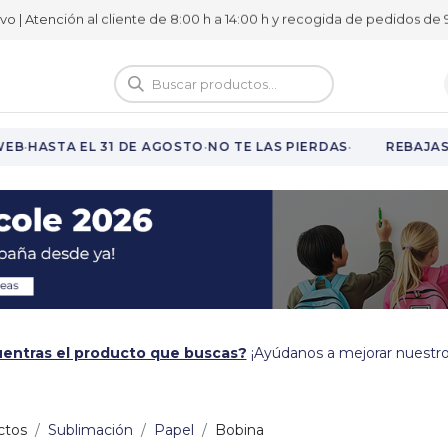
ivo | Atención al cliente de 8:00 h a 14:00 h y recogida de pedidos de 9
logo
Vuelta al cole
·
·
·
EB
HASTA EL 31 DE AGOSTO
NO TE LAS PIERDAS
REBAJAS 
entras el producto que buscas?
¡Ayúdanos a mejorar nuestro
ctos
Sublimación
Papel
Bobina