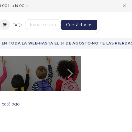
✕
:00 h a 14:00 h
Iniciar sesión
Contáctanos
FAQs
·
·
·
EN TODA LA WEB
HASTA EL 31 DE AGOSTO
NO TE LAS PIERDAS
Siguiente
 catálogo!