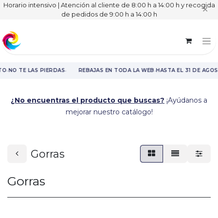
Horario intensivo | Atención al cliente de 8:00 h a 14:00 h y recogida
✕
de pedidos de 9:00 h a 14:00 h
·
·
·
TO
NO TE LAS PIERDAS
REBAJAS EN TODA LA WEB
HASTA EL 31 DE AGOS
Rebajas en toda la web hasta el 31 de agosto.
¿No encuentras el producto que buscas?
¡Ayúdanos a
mejorar nuestro catálogo!
Gorras
Gorras