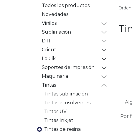
Todos los productos
Ordena
Novedades
Vinilos
Ti
Sublimación
DTF
Cricut
Loklik
Soportes de impresión
Maquinaria
Tintas
Tintas sublimación
Al
Tintas ecosolventes
Tintas UV
Por f
Tintas Inkjet
Tintas de resina