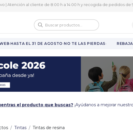
ivo | Atención al cliente de 8:00 h a 14:00 h y recogida de pedidos de 9
logo
Vuelta al cole
·
·
·
WEB
HASTA EL 31 DE AGOSTO
NO TE LAS PIERDAS
REBAJAS
entras el producto que buscas?
¡Ayúdanos a mejorar nuestro
ctos
Tintas
Tintas de resina