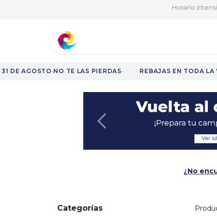
Horario intens
Aprende y fórmate
Nuestro catá
·
·
31 DE AGOSTO
NO TE LAS PIERDAS
REBAJAS EN TODA LA 
Rebajas en toda la web hasta el 31 de agosto.
Anterior
¿No encu
Categorías
Produ