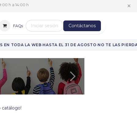
✕
:00 h a 14:00 h
Iniciar sesión
Contáctanos
FAQs
·
·
 EN TODA LA WEB
HASTA EL 31 DE AGOSTO
NO TE LAS PIERDAS
Siguiente
 catálogo!