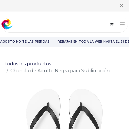
Horario intensivo | Atención al cliente de 8:00 h a 14:00 h y recogida
✕
de pedidos de 9:00 h a 14:00 h
·
·
·
 AGOSTO
NO TE LAS PIERDAS
REBAJAS EN TODA LA WEB
HASTA EL 31 D
Rebajas en toda la web hasta el 31 de agosto.
Todos los productos
Chancla de Adulto Negra para Sublimación