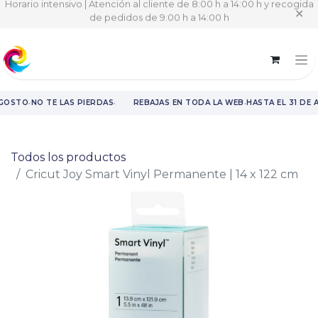
Horario intensivo | Atención al cliente de 8:00 h a 14:00 h y recogida
✕
de pedidos de 9:00 h a 14:00 h
·
·
·
AGOSTO
NO TE LAS PIERDAS
REBAJAS EN TODA LA WEB
HASTA EL 31 DE 
Rebajas en toda la web hasta el 31 de agosto.
Todos los productos
Cricut Joy Smart Vinyl Permanente | 14 x 122 cm