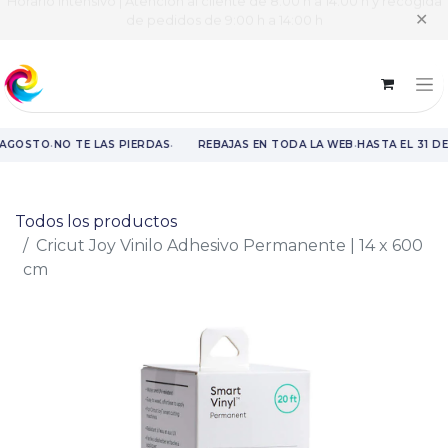
Horario intensivo | Atención al cliente de 8:00 h a 14:00 h y recogida
✕
de pedidos de 9:00 h a 14:00 h
·
·
·
 AGOSTO
NO TE LAS PIERDAS
REBAJAS EN TODA LA WEB
HASTA EL 31 D
Rebajas en toda la web hasta el 31 de agosto.
Todos los productos
Cricut Joy Vinilo Adhesivo Permanente | 14 x 600
cm