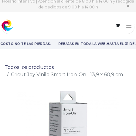
Horario intensivo | Atención al cliente de 8:00 h a 14:00 h y recogida
✕
de pedidos de 9:00 h a 14:00 h
·
·
·
AGOSTO
NO TE LAS PIERDAS
REBAJAS EN TODA LA WEB
HASTA EL 31 DE
Rebajas en toda la web hasta el 31 de agosto.
Todos los productos
Cricut Joy Vinilo Smart Iron-On | 13,9 x 60,9 cm