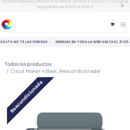
Horario intensivo | Atención al cliente de 8:00 h a 14:00 h y recogida
✕
de pedidos de 9:00 h a 14:00 h
·
·
·
AGOSTO
NO TE LAS PIERDAS
REBAJAS EN TODA LA WEB
HASTA EL 31 DE
Rebajas en toda la web hasta el 31 de agosto.
Todos los productos
Cricut Maker 4 Basic ¡Reacondicionada!
Reacondicionada