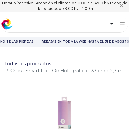
Horario intensivo | Atención al cliente de 8:00 h a 14:00 h y recogida
✕
de pedidos de 9:00 h a 14:00 h
·
·
NO TE LAS PIERDAS
REBAJAS EN TODA LA WEB
HASTA EL 31 DE AGOSTO
Rebajas en toda la web hasta el 31 de agosto.
Todos los productos
Cricut Smart Iron-On Holográfico | 33 cm x 2,7 m