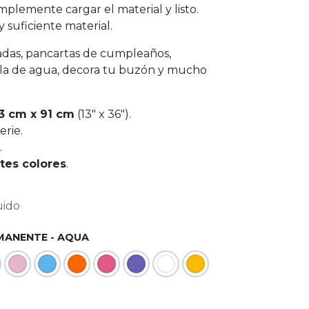
simplemente cargar el material y listo.
y suficiente material.
adas, pancartas de cumpleaños,
lla de agua, decora tu buzón y mucho
33 cm x 91 cm
(13" x 36").
erie.
.
tes colores
.
uido
MANENTE - AQUA