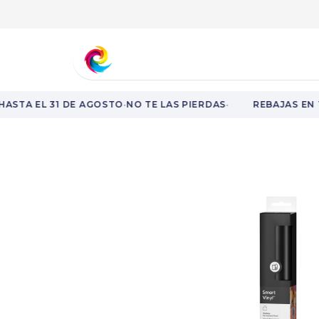
Aprende y fórmate
Nuestro catá
·
·
ASTA EL 31 DE AGOSTO
NO TE LAS PIERDAS
REBAJAS EN 
Rebajas en toda la web hasta el 31 de agosto.