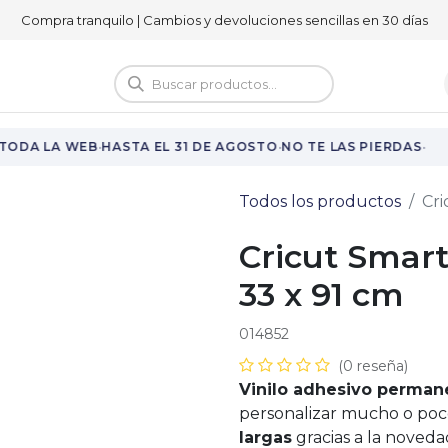
Compra tranquilo | Cambios y devoluciones sencillas en 30 días
logo
Vuelta al cole
·
·
·
TODA LA WEB
HASTA EL 31 DE AGOSTO
NO TE LAS PIERDAS
Todos los productos
Cri
Cricut Smart
33 x 91 cm
014852
(0 reseña)
Vinilo adhesivo perman
personalizar mucho o poc
largas
gracias a la noved