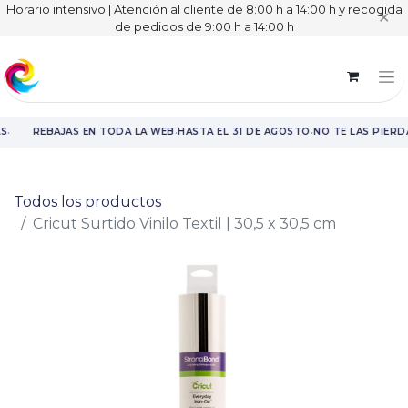
Horario intensivo | Atención al cliente de 8:00 h a 14:00 h y recogida
✕
de pedidos de 9:00 h a 14:00 h
·
·
·
S
REBAJAS EN TODA LA WEB
HASTA EL 31 DE AGOSTO
NO TE LAS PIERD
Rebajas en toda la web hasta el 31 de agosto.
Todos los productos
Cricut Surtido Vinilo Textil | 30,5 x 30,5 cm