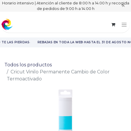
Horario intensivo | Atención al cliente de 8:00 h a 14:00 h y recogida
✕
de pedidos de 9:00 h a 14:00 h
·
·
·
 TE LAS PIERDAS
REBAJAS EN TODA LA WEB
HASTA EL 31 DE AGOSTO
NO
Rebajas en toda la web hasta el 31 de agosto.
Todos los productos
Cricut Vinilo Permanente Cambio de Color
Termoactivado