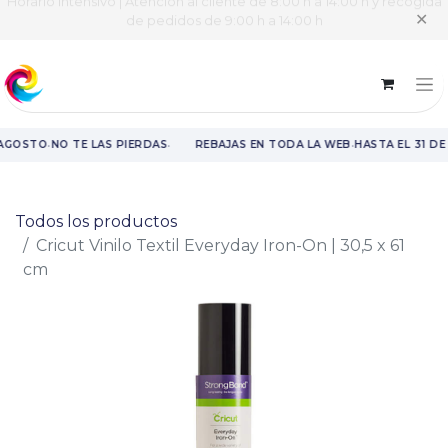
Horario intensivo | Atención al cliente de 8:00 h a 14:00 h y recogida
✕
de pedidos de 9:00 h a 14:00 h
·
·
·
 AGOSTO
NO TE LAS PIERDAS
REBAJAS EN TODA LA WEB
HASTA EL 31 D
Rebajas en toda la web hasta el 31 de agosto.
Todos los productos
Cricut Vinilo Textil Everyday Iron-On | 30,5 x 61
cm