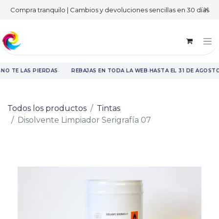
✕
Compra tranquilo | Cambios y devoluciones sencillas en 30 días
·
·
NO TE LAS PIERDAS
REBAJAS EN TODA LA WEB
HASTA EL 31 DE AGOSTO
Rebajas en toda la web hasta el 31 de agosto.
Todos los productos
Tintas
Disolvente Limpiador Serigrafía 07