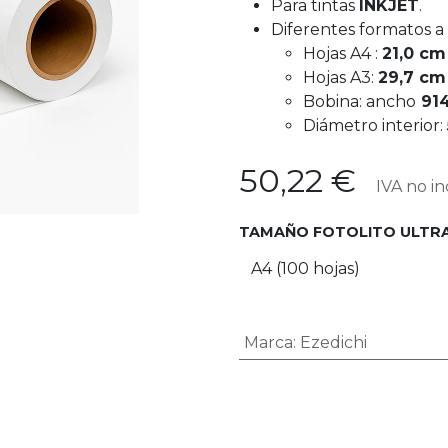
Para tintas
INKJET
.
Diferentes formatos a 
Hojas A4 :
21,0 cm
Hojas A3:
29,7 cm
Bobina: ancho
91
Diámetro interior:
50,22
€
IVA no in
TAMAÑO FOTOLITO ULTR
Marca
:
Ezedichi