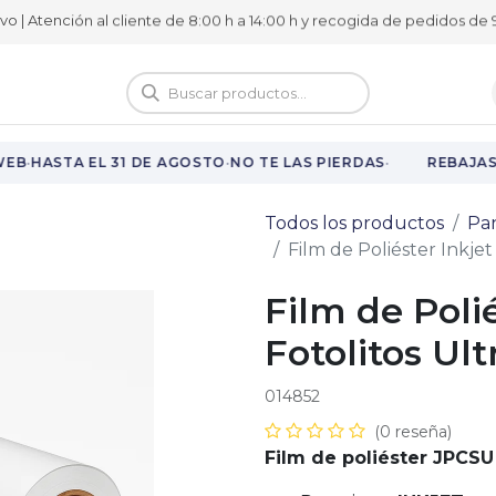
ivo | Atención al cliente de 8:00 h a 14:00 h y recogida de pedidos de 9
logo
Vuelta al cole
·
·
·
EB
HASTA EL 31 DE AGOSTO
NO TE LAS PIERDAS
REBAJAS 
Todos los productos
Pan
Film de Poliéster Inkje
Film de Poli
Fotolitos Ul
014852
(0 reseña)
Film de poliéster JPCSU