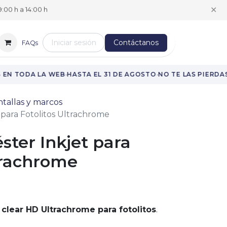
✕
:00 h a 14:00 h
Iniciar sesión
Contáctanos
FAQs
·
·
·
EN TODA LA WEB
HASTA EL 31 DE AGOSTO
NO TE LAS PIERDAS
tallas y marcos
t para Fotolitos Ultrachrome
éster Inkjet para
trachrome
 clear HD Ultrachrome para fotolitos
.