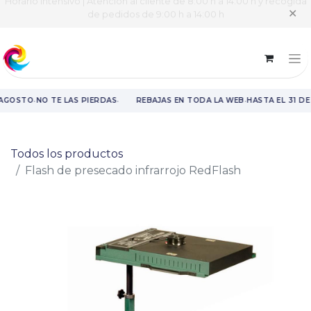
Horario intensivo | Atención al cliente de 8:00 h a 14:00 h y recogida
✕
de pedidos de 9:00 h a 14:00 h
·
·
·
 AGOSTO
NO TE LAS PIERDAS
REBAJAS EN TODA LA WEB
HASTA EL 31 D
Rebajas en toda la web hasta el 31 de agosto.
Todos los productos
Flash de presecado infrarrojo RedFlash