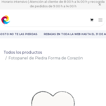
Horario intensivo | Atención al cliente de 8:00 h a 14:00 h y recogida
✕
de pedidos de 9:00 h a 14:00 h
·
·
·
GOSTO
NO TE LAS PIERDAS
REBAJAS EN TODA LA WEB
HASTA EL 31 DE 
Rebajas en toda la web hasta el 31 de agosto.
Todos los productos
Fotopanel de Piedra Forma de Corazón