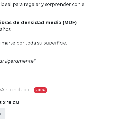
 ideal para regalar y sorprender con el
ibras de densidad media (MDF)
años.
marse por toda su superficie.
ar ligeramente*
A no incluido
-10%
 X 18 CM
m