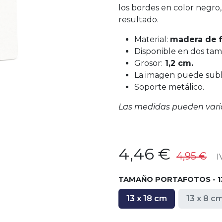
los bordes en color negro,
resultado.
Material:
madera de f
Disponible en dos tam
Grosor:
1,2 cm.
La imagen puede subli
Soporte metálico.
Las medidas pueden vari
4,46
€
4,95
€
IV
TAMAÑO PORTAFOTOS - 13
13 x 18 cm
13 x 8 c