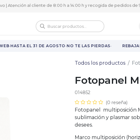
ivo | Atención al cliente de 8:00 h a 14:00 h y recogida de pedidos de 9
logo
Vuelta al cole
·
·
·
WEB
HASTA EL 31 DE AGOSTO
NO TE LAS PIERDAS
REBAJAS
Todos los productos
Fot
Fotopanel M
014852
(0 reseña)
Fotopanel multiposición 
sublimación y plasmar sob
desees.
Marco multiposición (horizo