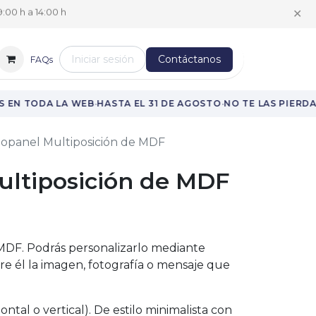
✕
:00 h a 14:00 h
Iniciar sesión
Contáctanos
FAQs
·
·
 EN TODA LA WEB
HASTA EL 31 DE AGOSTO
NO TE LAS PIERDAS
opanel Multiposición de MDF
ultiposición de MDF
MDF. Podrás personalizarlo mediante
re él la imagen, fotografía o mensaje que
ntal o vertical). De estilo minimalista con