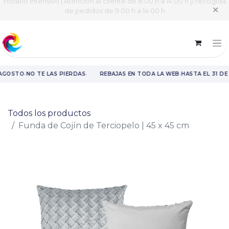
Horario intensivo | Atención al cliente de 8:00 h a 14:00 h y recogida
✕
de pedidos de 9:00 h a 14:00 h
·
·
·
 AGOSTO
NO TE LAS PIERDAS
REBAJAS EN TODA LA WEB
HASTA EL 31 DE
Rebajas en toda la web hasta el 31 de agosto.
Todos los productos
Funda de Cojín de Terciopelo | 45 x 45 cm