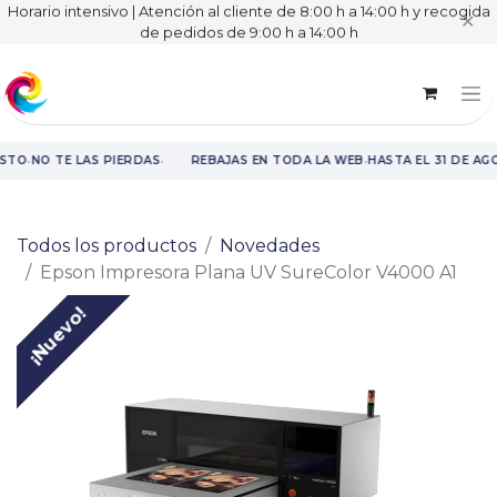
Horario intensivo | Atención al cliente de 8:00 h a 14:00 h y recogida
✕
de pedidos de 9:00 h a 14:00 h
·
·
·
STO
NO TE LAS PIERDAS
REBAJAS EN TODA LA WEB
HASTA EL 31 DE AG
Rebajas en toda la web hasta el 31 de agosto.
Todos los productos
Novedades
Epson Impresora Plana UV SureColor V4000 A1
¡Nuevo!