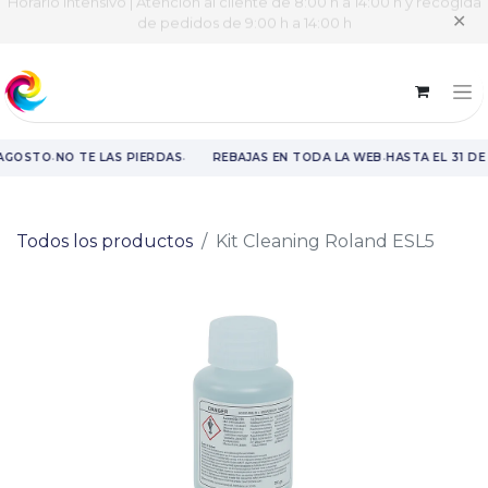
Horario intensivo | Atención al cliente de 8:00 h a 14:00 h y recogida
✕
de pedidos de 9:00 h a 14:00 h
·
·
·
 AGOSTO
NO TE LAS PIERDAS
REBAJAS EN TODA LA WEB
HASTA EL 31 DE
Rebajas en toda la web hasta el 31 de agosto.
Todos los productos
Kit Cleaning Roland ESL5