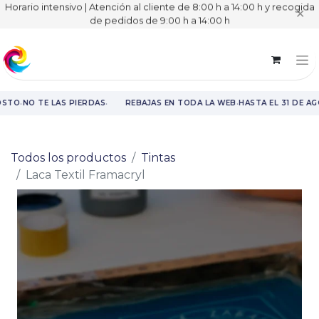
Horario intensivo | Atención al cliente de 8:00 h a 14:00 h y recogida
✕
de pedidos de 9:00 h a 14:00 h
·
·
·
OSTO
NO TE LAS PIERDAS
REBAJAS EN TODA LA WEB
HASTA EL 31 DE AG
Rebajas en toda la web hasta el 31 de agosto.
Todos los productos
Tintas
Laca Textil Framacryl