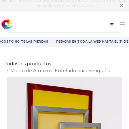
Horario intensivo | Atención al cliente de 8:00 h a 14:00 h y recogida
✕
de pedidos de 9:00 h a 14:00 h
·
·
·
 AGOSTO
NO TE LAS PIERDAS
REBAJAS EN TODA LA WEB
HASTA EL 31 DE
Rebajas en toda la web hasta el 31 de agosto.
Todos los productos
Marco de Aluminio Entelado para Serigrafía