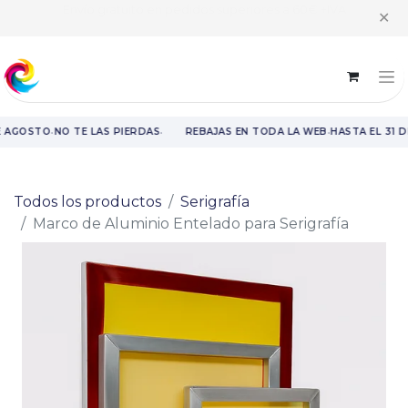
Horario intensivo | Atención al cliente de 8:00 h a 14:00 h y recogida
✕
de pedidos de 9:00 h a 14:00 h
·
·
·
E AGOSTO
NO TE LAS PIERDAS
REBAJAS EN TODA LA WEB
HASTA EL 31 
Rebajas en toda la web hasta el 31 de agosto.
Todos los productos
Serigrafía
Marco de Aluminio Entelado para Serigrafía