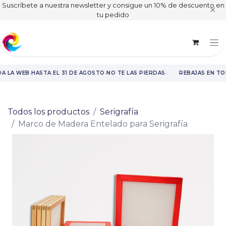
Suscríbete a nuestra newsletter y consigue un 10% de descuento en
✕
tu pedido
·
·
·
A LA WEB
HASTA EL 31 DE AGOSTO
NO TE LAS PIERDAS
REBAJAS EN TO
Rebajas en toda la web hasta el 31 de agosto.
Todos los productos
Serigrafía
Marco de Madera Entelado para Serigrafía