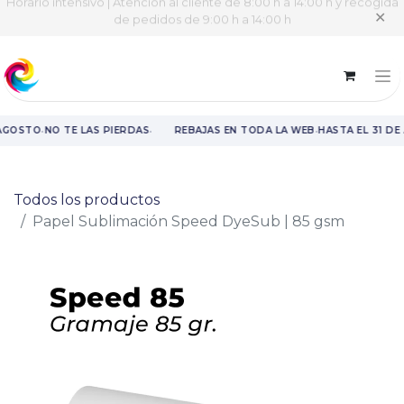
Horario intensivo | Atención al cliente de 8:00 h a 14:00 h y recogida
✕
de pedidos de 9:00 h a 14:00 h
·
·
·
 AGOSTO
NO TE LAS PIERDAS
REBAJAS EN TODA LA WEB
HASTA EL 31 DE
Rebajas en toda la web hasta el 31 de agosto.
Todos los productos
Papel Sublimación Speed DyeSub | 85 gsm