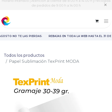
Horario intensivo | Atención al cliente de 8:00 h a 14:00 h y recogida
✕
de pedidos de 9:00 h a 14:00 h
·
·
·
 AGOSTO
NO TE LAS PIERDAS
REBAJAS EN TODA LA WEB
HASTA EL 31 DE
Rebajas en toda la web hasta el 31 de agosto.
Todos los productos
Papel Sublimación TexPrint MODA