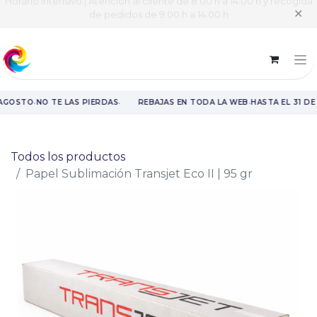
Horario intensivo | Atención al cliente de 8:00 h a 14:00 h y recogida
✕
de pedidos de 9:00 h a 14:00 h
·
·
·
 AGOSTO
NO TE LAS PIERDAS
REBAJAS EN TODA LA WEB
HASTA EL 31 DE
Rebajas en toda la web hasta el 31 de agosto.
Todos los productos
Papel Sublimación Transjet Eco II | 95 gr