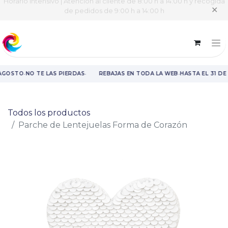
Horario intensivo | Atención al cliente de 8:00 h a 14:00 h y recogida
✕
de pedidos de 9:00 h a 14:00 h
·
·
·
 AGOSTO
NO TE LAS PIERDAS
REBAJAS EN TODA LA WEB
HASTA EL 31 DE
Rebajas en toda la web hasta el 31 de agosto.
Todos los productos
Parche de Lentejuelas Forma de Corazón