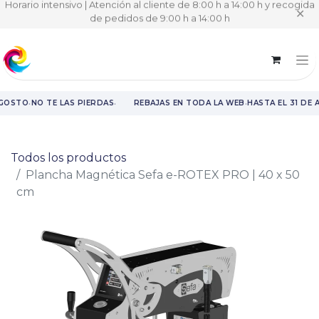
Horario intensivo | Atención al cliente de 8:00 h a 14:00 h y recogida
✕
de pedidos de 9:00 h a 14:00 h
·
·
·
AGOSTO
NO TE LAS PIERDAS
REBAJAS EN TODA LA WEB
HASTA EL 31 DE 
Rebajas en toda la web hasta el 31 de agosto.
Todos los productos
Plancha Magnética Sefa e-ROTEX PRO | 40 x 50
cm