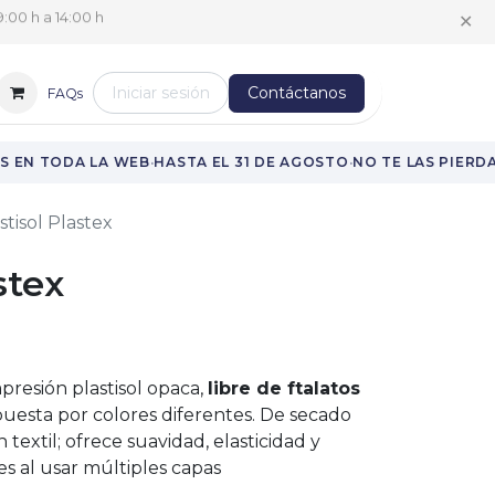
✕
:00 h a 14:00 h
Iniciar sesión
Contáctanos
FAQs
·
·
 EN TODA LA WEB
HASTA EL 31 DE AGOSTO
NO TE LAS PIERDA
stisol Plastex
stex
presión plastisol opaca,
libre de ftalatos
uesta por colores diferentes. De secado
 textil; ofrece suavidad, elasticidad y
es al usar múltiples capas