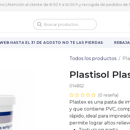
ivo | Atención al cliente de 8:00 h a 14:00 h y recogida de pedidos de 9
logo
Vuelta al cole
·
·
·
WEB
HASTA EL 31 DE AGOSTO
NO TE LAS PIERDAS
REBAJAS
Todos los productos
Pla
Plastisol Pla
014852
(0 reseña)
Plastex es una pasta de im
y que contiene PVC, comp
rápido, ideal para impresión
permite lograr altos reliev
Textura en pasta