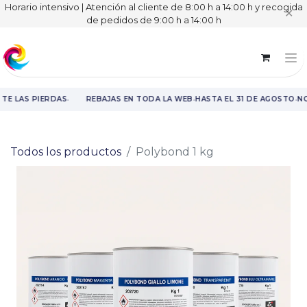
Horario intensivo | Atención al cliente de 8:00 h a 14:00 h y recogida
✕
de pedidos de 9:00 h a 14:00 h
·
·
·
TE LAS PIERDAS
REBAJAS EN TODA LA WEB
HASTA EL 31 DE AGOSTO
NO
Rebajas en toda la web hasta el 31 de agosto.
Todos los productos
Polybond 1 kg