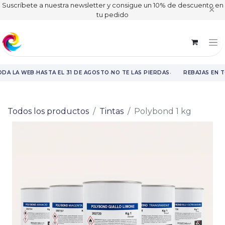
Suscríbete a nuestra newsletter y consigue un 10% de descuento en
✕
tu pedido
·
·
·
ODA LA WEB
HASTA EL 31 DE AGOSTO
NO TE LAS PIERDAS
REBAJAS EN T
Rebajas en toda la web hasta el 31 de agosto.
Todos los productos
Tintas
Polybond 1 kg