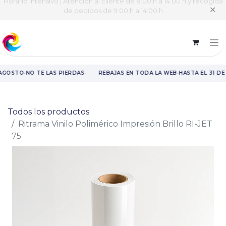
Horario intensivo | Atención al cliente de 8:00 h a 14:00 h y recogida
✕
de pedidos de 9:00 h a 14:00 h
·
·
·
 AGOSTO
NO TE LAS PIERDAS
REBAJAS EN TODA LA WEB
HASTA EL 31 D
Rebajas en toda la web hasta el 31 de agosto.
Todos los productos
Ritrama Vinilo Polimérico Impresión Brillo RI-JET
75