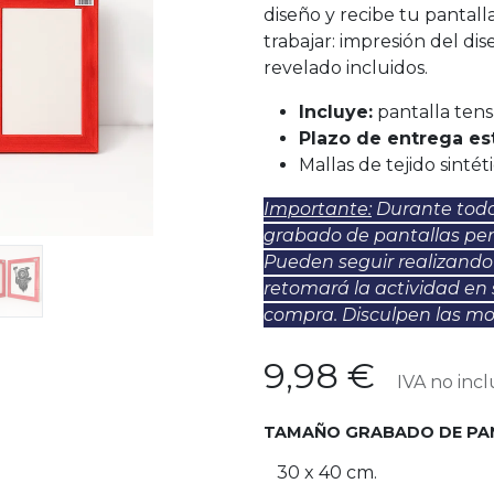
diseño y recibe tu panta
trabajar: impresión del dis
revelado incluidos.
Incluye:
pantalla tens
Plazo de entrega es
Mallas de tejido sintét
Importante:
Durante todo 
grabado de pantallas pe
Pueden seguir realizando
retomará la actividad en
compra. Disculpen las mol
9,98
€
IVA no incl
TAMAÑO GRABADO DE PA