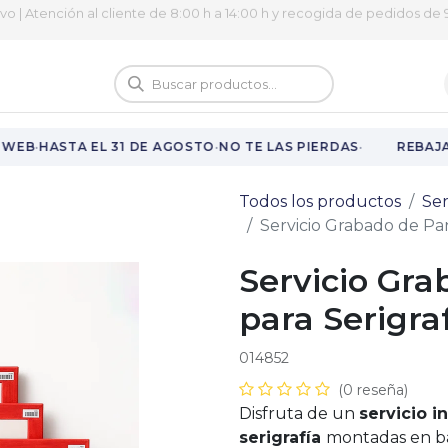
ivo | Atención al cliente de 8:00 h a 14:00 h y recogida de pedidos de 9
logo
Vuelta al cole
·
·
·
WEB
HASTA EL 31 DE AGOSTO
NO TE LAS PIERDAS
REBAJAS
Todos los productos
Ser
Servicio Grabado de Pan
Servicio Gra
para Serigra
014852
(0 reseña)
Disfruta de un
servicio i
serigrafía
montadas en ba