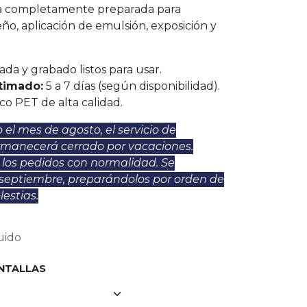
lla completamente preparada para
eño, aplicación de emulsión, exposición y
ada y grabado listos para usar.
timado:
5 a 7 días (según disponibilidad).
ico PET de alta calidad.
el mes de agosto, el servicio de
rmanecerá cerrado por vacaciones.
 los pedidos con normalidad. Se
 septiembre, preparándolos por orden de
estias.
uido
NTALLAS