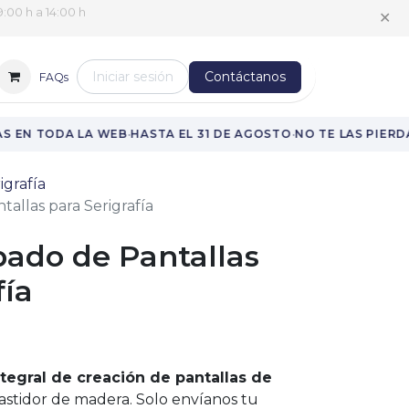
✕
:00 h a 14:00 h
Iniciar sesión
Contáctanos
FAQs
·
·
 EN TODA LA WEB
HASTA EL 31 DE AGOSTO
NO TE LAS PIERDA
igrafía
tallas para Serigrafía
bado de Pantallas
fía
ntegral de creación de pantallas de
stidor de madera. Solo envíanos tu