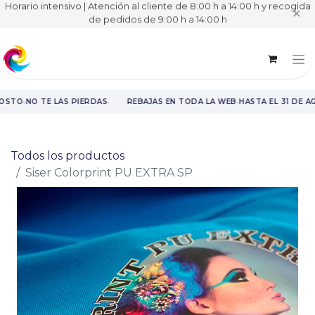
Horario intensivo | Atención al cliente de 8:00 h a 14:00 h y recogida
✕
de pedidos de 9:00 h a 14:00 h
·
·
·
OSTO
NO TE LAS PIERDAS
REBAJAS EN TODA LA WEB
HASTA EL 31 DE A
Rebajas en toda la web hasta el 31 de agosto.
Todos los productos
Siser Colorprint PU EXTRA SP