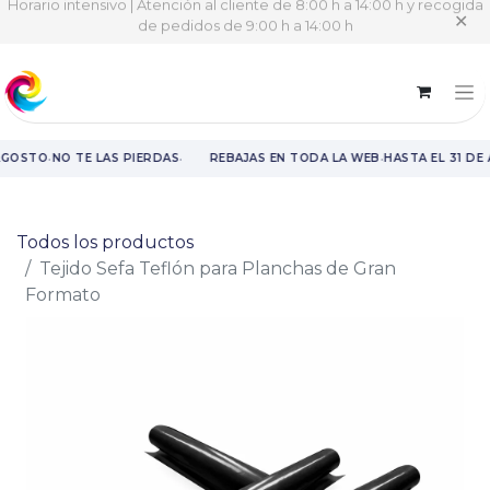
Horario intensivo | Atención al cliente de 8:00 h a 14:00 h y recogida
✕
de pedidos de 9:00 h a 14:00 h
·
·
·
AGOSTO
NO TE LAS PIERDAS
REBAJAS EN TODA LA WEB
HASTA EL 31 DE
Rebajas en toda la web hasta el 31 de agosto.
Todos los productos
Tejido Sefa Teflón para Planchas de Gran
Formato