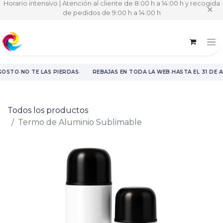
Horario intensivo | Atención al cliente de 8:00 h a 14:00 h y recogida
✕
de pedidos de 9:00 h a 14:00 h
·
·
·
GOSTO
NO TE LAS PIERDAS
REBAJAS EN TODA LA WEB
HASTA EL 31 DE 
Rebajas en toda la web hasta el 31 de agosto.
Todos los productos
Termo de Aluminio Sublimable