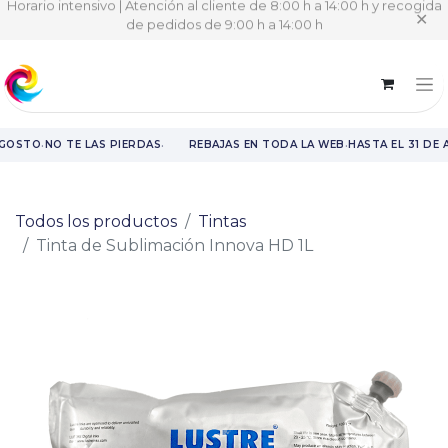
Horario intensivo | Atención al cliente de 8:00 h a 14:00 h y recogida
✕
de pedidos de 9:00 h a 14:00 h
·
·
·
AGOSTO
NO TE LAS PIERDAS
REBAJAS EN TODA LA WEB
HASTA EL 31 DE 
Rebajas en toda la web hasta el 31 de agosto.
Todos los productos
Tintas
Tinta de Sublimación Innova HD 1L