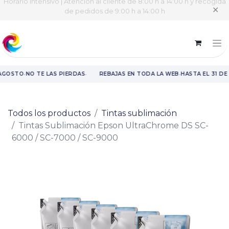
Horario intensivo | Atención al cliente de 8:00 h a 14:00 h y recogida
✕
de pedidos de 9:00 h a 14:00 h
·
·
·
 AGOSTO
NO TE LAS PIERDAS
REBAJAS EN TODA LA WEB
HASTA EL 31 DE
Rebajas en toda la web hasta el 31 de agosto.
Todos los productos
Tintas sublimación
Tintas Sublimación Epson UltraChrome DS SC-
6000 / SC-7000 / SC-9000