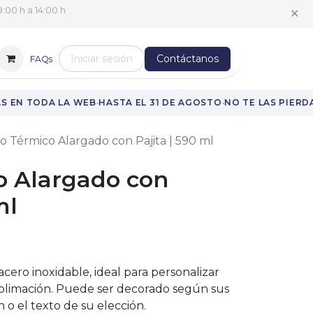
:00 h a 14:00 h
✕
Iniciar sesión
Contáctanos
FAQs
·
·
 EN TODA LA WEB
HASTA EL 31 DE AGOSTO
NO TE LAS PIERDA
o Térmico Alargado con Pajita | 590 ml
o Alargado con
ml
cero inoxidable, ideal para personalizar
ublimación. Puede ser decorado según sus
 o el texto de su elección.