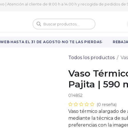
ivo | Atención al cliente de 8:00 h a 14:00 h y recogida de pedidos de 9
logo
Vuelta al cole
·
·
·
WEB
HASTA EL 31 DE AGOSTO
NO TE LAS PIERDAS
REBAJAS
Todos los productos
Vas
Vaso Térmic
Pajita | 590 
014852
(0 reseña)
Vaso térmico alargado de a
mediante la técnica de s
preferencias con la imagen