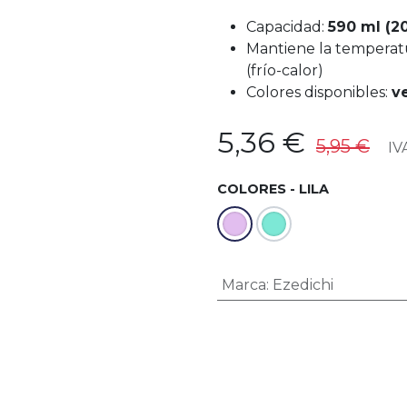
Capacidad:
590 ml (2
Mantiene la temperatu
(frío-calor)
Colores disponibles:
v
5,36
€
5,95
€
IVA
COLORES - LILA
Marca
:
Ezedichi