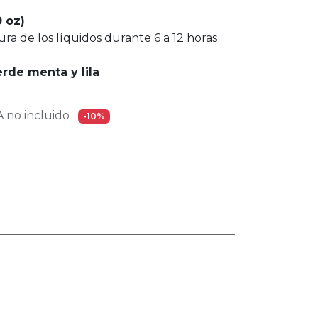
0 oz)
ra de los líquidos durante 6 a 12 horas
erde menta y lila
 no incluido
-10%