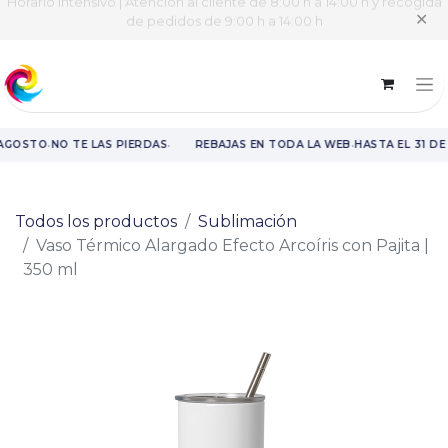
Horario intensivo | Atención al cliente de 8:00 h a 14:00 h y recogida
✕
de pedidos de 9:00 h a 14:00 h
·
·
·
 AGOSTO
NO TE LAS PIERDAS
REBAJAS EN TODA LA WEB
HASTA EL 31 DE
Rebajas en toda la web hasta el 31 de agosto.
Todos los productos
Sublimación
Vaso Térmico Alargado Efecto Arcoíris con Pajita |
350 ml