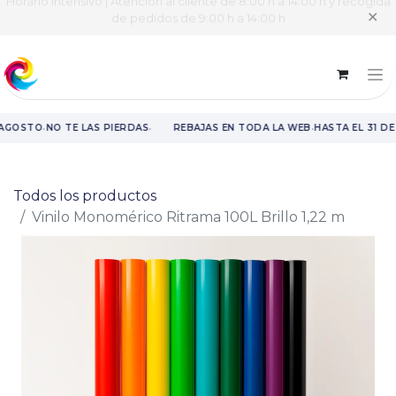
Horario intensivo | Atención al cliente de 8:00 h a 14:00 h y recogida
✕
de pedidos de 9:00 h a 14:00 h
·
·
·
 AGOSTO
NO TE LAS PIERDAS
REBAJAS EN TODA LA WEB
HASTA EL 31 DE
Rebajas en toda la web hasta el 31 de agosto.
Todos los productos
Vinilo Monomérico Ritrama 100L Brillo 1,22 m