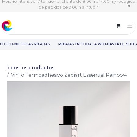
Horario intensivo | Atención al cliente de 8:00 h a 14:00 h y recogida
✕
de pedidos de 9:00 h a 14:00 h
·
·
·
GOSTO
NO TE LAS PIERDAS
REBAJAS EN TODA LA WEB
HASTA EL 31 DE 
Rebajas en toda la web hasta el 31 de agosto.
Todos los productos
Vinilo Termoadhesivo Zediart Essential Rainbow