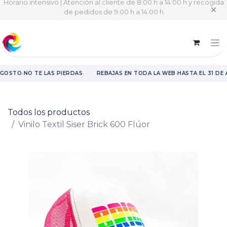
Horario intensivo | Atención al cliente de 8:00 h a 14:00 h y recogida
✕
de pedidos de 9:00 h a 14:00 h
·
·
·
AGOSTO
NO TE LAS PIERDAS
REBAJAS EN TODA LA WEB
HASTA EL 31 DE
Rebajas en toda la web hasta el 31 de agosto.
Todos los productos
Vinilo Textil Siser Brick 600 Flúor