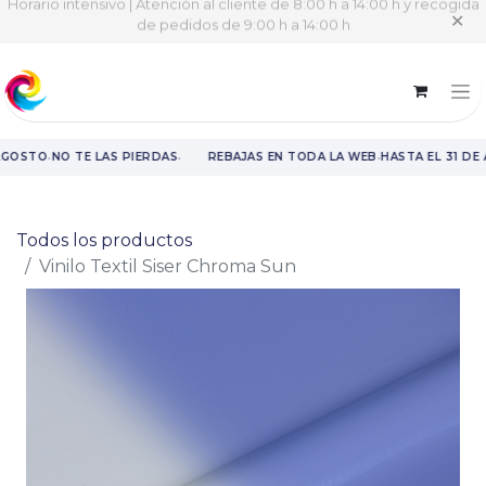
Horario intensivo | Atención al cliente de 8:00 h a 14:00 h y recogida
✕
de pedidos de 9:00 h a 14:00 h
·
·
·
AGOSTO
NO TE LAS PIERDAS
REBAJAS EN TODA LA WEB
HASTA EL 31 DE 
Rebajas en toda la web hasta el 31 de agosto.
Todos los productos
Vinilo Textil Siser Chroma Sun