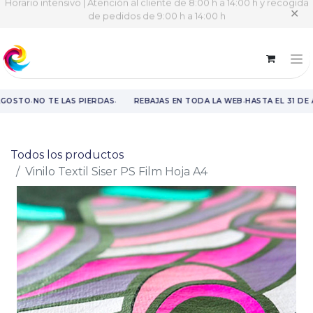
Horario intensivo | Atención al cliente de 8:00 h a 14:00 h y recogida
✕
de pedidos de 9:00 h a 14:00 h
·
·
·
GOSTO
NO TE LAS PIERDAS
REBAJAS EN TODA LA WEB
HASTA EL 31 DE 
Rebajas en toda la web hasta el 31 de agosto.
Todos los productos
Vinilo Textil Siser PS Film Hoja A4